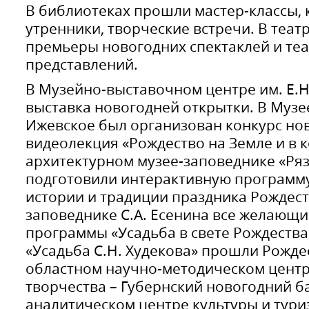
В библиотеках прошли мастер-классы, к
утренники, творческие встречи. В теат
премьеры новогодних спектаклей и те
представлений.
В Музейно-выставочном центре им. Е.
выставка новогодней открытки. В Музее
Ижевское был организован конкурс но
видеолекция «Рождество на Земле и в к
архитектурном музее-заповеднике «Ря
подготовили интерактивную программу
истории и традиции праздника Рождеств
заповеднике С.А. Есенина все желающи
программы «Усадьба в свете Рождества
«Усадьба С.Н. Худекова» прошли Рождес
областном научно-методическом цент
творчества – Губернский новогодний 
аналитическом центре культуры и тури