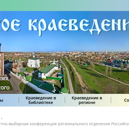
Краеведение в
Краеведение в
сы
С
библиотеке
регионе
четно-выборная конференция регионального отделения Российск