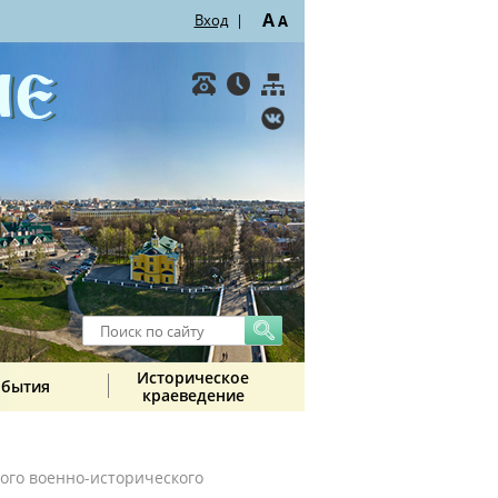
A
Вход
|
A
Историческое
обытия
краеведение
ого военно-исторического