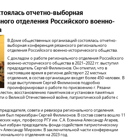
стоялась отчетно-выборная
ного отделения Российского военно-
а
В Доме общественных организаций состоялась отчетно-
выборная конференция рязанского регионального
отделения Российского военно-исторического общества.
С докладом о работе регионального отделения Российского
военно-исторического общества в 2021–2022 гг. выступил
председатель Сергей Филимонов. Он отметил, что в
настоявшее время в регионе действуют 22 местных
отделения, в состав организации входят более 450 человек. В
ходе выступления Сергей Филимонов подробно
проинформировал о работе по присвоению г. Рязани
блести», восстановлению памятников и установке памятных
ти о Великой Отечественной войне, патриотической работе с
 председателя, совета и ревизора регионального отделения.
ия был переизбран Сергей Филимонов. В состав совета вошло 11
еских наук, профессор РГУ им. С.А. Есенина Александр Агарев,
ыл избран председатель фонда содействия патриотическому
» Александр Мирзоян. В заключительной части конференции
ионального отделения на 2023 год.