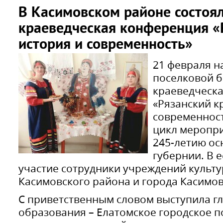
В Касимовском районе состоя
краеведческая конференция «
история и современность»
21 февраля н
поселковой б
краеведческ
«Рязанский к
современност
цикл меропр
245-летию ос
губернии. В 
участие сотрудники учреждений культ
Касимовского района и города Касимов
С приветственным словом выступила г
образования – Елатомское городское 