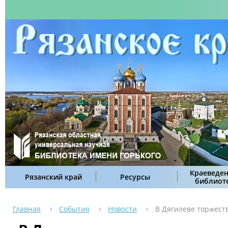
Краеведен
Рязанский край
Ресурсы
библиот
Главная
События
Новости
В Дягилеве торжест