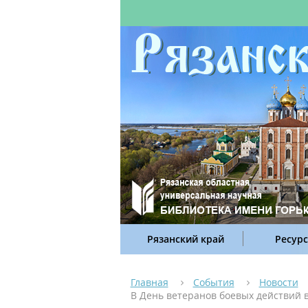
Рязанский край
Ресур
Главная
События
Новости
В День ветеранов боевых действий в