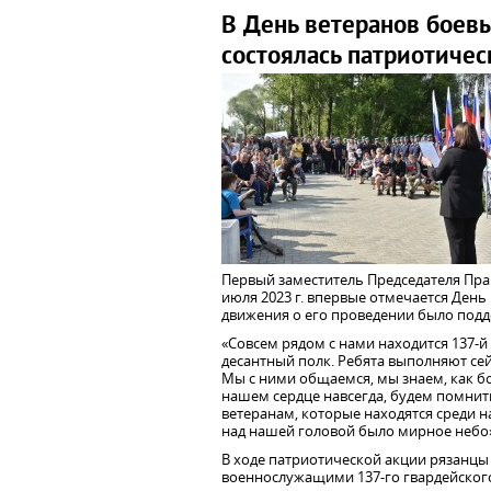
В День ветеранов боевы
состоялась патриотичес
Первый заместитель Председателя Прав
июля 2023 г. впервые отмечается День
движения о его проведении было под
«Совсем рядом с нами находится 137-
десантный полк. Ребята выполняют се
Мы с ними общаемся, мы знаем, как бо
нашем сердце навсегда, будем помнить
ветеранам, которые находятся среди на
над нашей головой было мирное небо»,
В ходе патриотической акции рязанцы
военнослужащими 137-го гвардейского