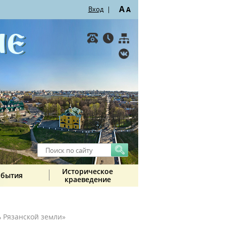
A
Вход
|
A
Историческое
обытия
краеведение
ь Рязанской земли»