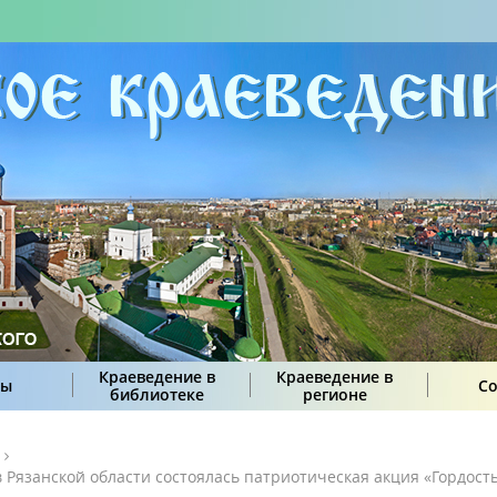
Краеведение в
Краеведение в
сы
С
библиотеке
регионе
 Рязанской области состоялась патриотическая акция «Гордост