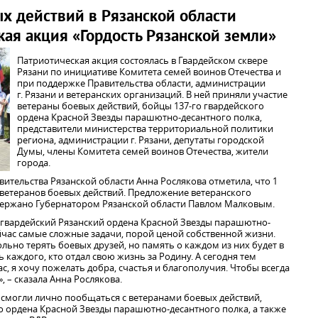
х действий в Рязанской области
кая акция «Гордость Рязанской земли»
Патриотическая акция состоялась в Гвардейском сквере
Рязани по инициативе Комитета семей воинов Отечества и
при поддержке Правительства области, администрации
г. Рязани и ветеранских организаций. В ней приняли участие
ветераны боевых действий, бойцы 137-го гвардейского
ордена Красной Звезды парашютно-десантного полка,
представители министерства территориальной политики
региона, администрации г. Рязани, депутаты городской
Думы, члены Комитета семей воинов Отечества, жители
города.
ительства Рязанской области Анна Рослякова отметила, что 1
 ветеранов боевых действий. Предложение ветеранского
держано Губернатором Рязанской области Павлом Малковым.
й гвардейский Рязанский ордена Красной Звезды парашютно-
йчас самые сложные задачи, порой ценой собственной жизни.
льно терять боевых друзей, но память о каждом из них будет в
 каждого, кто отдал свою жизнь за Родину. А сегодня тем
с, я хочу пожелать добра, счастья и благополучия. Чтобы всегда
 – сказала Анна Рослякова.
 смогли лично пообщаться с ветеранами боевых действий,
 ордена Красной Звезды парашютно-десантного полка, а также