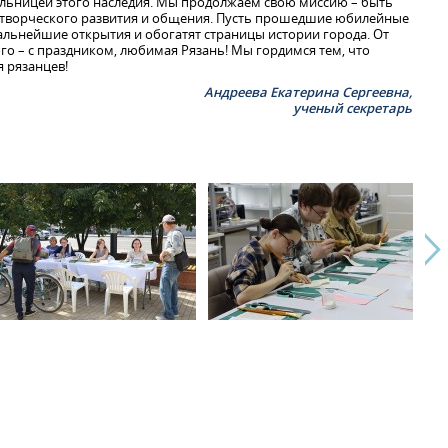
льницей этого наследия. Мы продолжаем свою миссию – быть
творческого развития и общения. Пусть прошедшие юбилейные
альнейшие открытия и обогатят страницы истории города. От
о – с праздником, любимая Рязань! Мы гордимся тем, что
я рязанцев!
Андреева Екатерина Сергеевна,
ученый секретарь