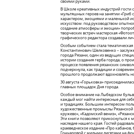
своими руками.
В Школе креативных индустрий гости 
мультяшных героев на занятии «Гриб 
характером, эмоциями и маленькой ис
искусством: под руководством опытног
создание атмосферы и эмоции» попроб
творческих встреч мастерская «Фотоо
графического редактора создавали ли
Особым событием стала тематическая 
Константинович Шелковенко – заслуж
города Рязани, один из ведущих специ
истории создания герба города, о про
процессе появления рязанских символо
подчеркнула, как традиции и современ
прошлого продолжают вдохновлять но
30 августа «Горьковка» присоединила
главных площадок Дня города.
Особое внимание на Лыбедском бульва
каждый мог найти интересные для себя
и традициях. Большим интересом пол
художественные промыслы Рязанской 
кружево», «Кадомский вениз», «Рязанс
Эти книги позволяют прикоснуться к м
наследие нашего края. Гостей радовали
краеведческое издание «Про кабанов, 
Гончаровой с милыми лисятами на фон