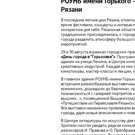
РОУНБ имени Горького –
Рязани
В последние летние дни Рязань отмети
яркие фестивали, концерты и интерак
интересное для себя. Рязанская облас
традиционно присоединилась к городс
города разделить атмосферу большого
мероприятий.
29 и 30 августа в рамках городских 
«День города в “Горьковке”»
. Програм
здании на улице Ленина, в Центре ко
креативных индустрий. Каждая из них
кинопоказы, мастер-классы и лекции, э
В главном здании РОУНБ имени Горько
встречали разнообразные выставочные
есенинских, дошедших до Берлина», пр
познакомиться с галереей портретов «
вышних…», посвящённой Вышенскому м
«Путешествие из Переяславля-Рязанско
Все выставки неизменно привлекали в
города, даря новые впечатления и пово
В Центре литературы по искусству для 
Зрители смогли увидеть редкие кинол
режиссёров И. Правова и О. Преображе