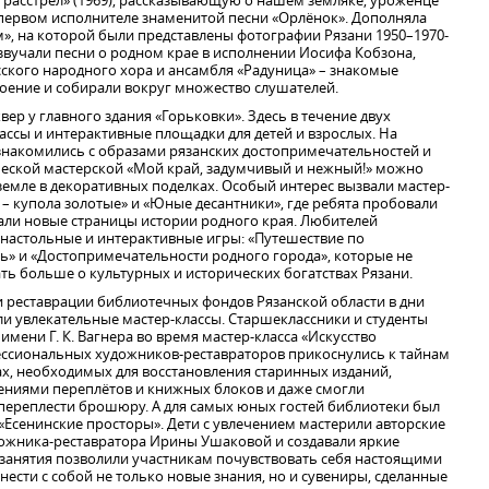
 расстрел» (1969), рассказывающую о нашем земляке, уроженце
 первом исполнителе знаменитой песни «Орлёнок». Дополняла
», на которой были представлены фотографии Рязани 1950–1970-
у звучали песни о родном крае в исполнении Иосифа Кобзона,
сского народного хора и ансамбля «Радуница» – знакомые
оение и собирали вокруг множество слушателей.
ер у главного здания «Горьковки». Здесь в течение двух
ассы и интерактивные площадки для детей и взрослых. На
знакомились с образами рязанских достопримечательностей и
ческой мастерской «Мой край, задумчивый и нежный!» можно
земле в декоративных поделках. Особый интерес вызвали мастер-
 – купола золотые» и «Юные десантники», где ребята пробовали
вали новые страницы истории родного края. Любителей
настольные и интерактивные игры: «Путешествие по
нь» и «Достопримечательности родного города», которые не
ать больше о культурных и исторических богатствах Рязани.
 реставрации библиотечных фондов Рязанской области в дни
и увлекательные мастер-классы. Старшеклассники и студенты
мени Г. К. Вагнера во время мастер-класса «Искусство
ессиональных художников-реставраторов прикоснулись к тайнам
ах, необходимых для восстановления старинных изданий,
ниями переплётов и книжных блоков и даже смогли
 переплести брошюру. А для самых юных гостей библиотеки был
«Есенинские просторы». Дети с увлечением мастерили авторские
ожника-реставратора Ирины Ушаковой и создавали яркие
и занятия позволили участникам почувствовать себя настоящими
нести с собой не только новые знания, но и сувениры, сделанные