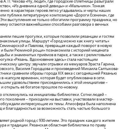
 А. П. Чехова «Ну, люди!», где городские сплетницы разыграли
ство», «Из дневника одной девицы» и «Мальчики». Тонкая
енно: в характерах героев легко угадывались и черты наших
или публике литературную композицию «Дороги Есенина», где
. Эти выступления не только обогатили программу праздника, но
ежнему остаются важнейшими способами разговора о вечных
заняли пешие прогулки, которые позволили рязанцам и гостям
а знакомые улицы. Маршрут «Город можно как книгу читать»
 Семинарской и Павлова, превращая каждый поворот в новую
ы и были Рюминой рощи» познакомила с историей мецената
адьбы и знаменитых приёмов в парке, а также с реликтовыми
рогулка «Рязань. Вдохновение здесь» стала настоящим
ческому центру: звучали отрывки из мемуаров Эраста Гарина,
овского, Василия Городцова и произведений Михаила Салтыкова-
ники сравнили образы города XIX века с сегодняшней Рязанью
в «капсуле времени», которая будет опубликована в сети.
ольшим удовольствием присоединились к этой инициативе –
 и открыть её богатое прошлое по-новому.
но откликнулись на инициативы библиотеки. Сотни людей –
го поколения – приходили на выставки, участвовали в мастер-
и, обсуждали интересующие их темы. Атмосфера была наполнена
д и благодарностью за возможность стать частью большого
ляет родной город с 930-летием. Это праздник каждого жителя
тура и традиции. Рязанская областная библиотека по праву