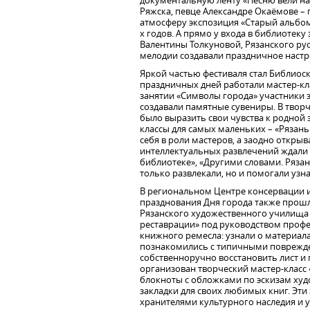
документальную ленту «Песню вели на
Ряжска, певце Александре Окаёмове –
атмосферу экспозиция «Старый альбом
х годов. А прямо у входа в библиотек
Валентины Толкуновой, Рязанского ру
мелодии создавали праздничное настр
Яркой частью фестиваля стал Библиоскв
праздничных дней работали мастер-кл
занятии «Символы города» участники 
создавали памятные сувениры. В твор
было выразить свои чувства к родной 
классы для самых маленьких – «Рязань
себя в роли мастеров, а заодно откры
интеллектуальных развлечений ждали 
библиотеке», «Другими словами. Ряза
только развлекали, но и помогали узн
В региональном Центре консервации и
празднования Дня города также прошл
Рязанского художественного училища и
реставрации» под руководством проф
книжного ремесла: узнали о материал
познакомились с типичными поврежде
собственноручно восстановить лист и
организован творческий мастер-класс 
блокноты с обложками по эскизам худ
закладки для своих любимых книг. Эт
хранителями культурного наследия и у