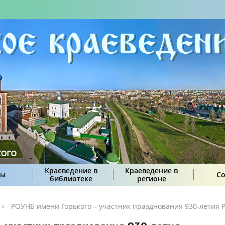
Краеведение в
Краеведение в
сы
С
библиотеке
регионе
РОУНБ имени Горького – участник празднования 930-летия 