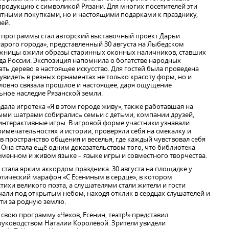
одукцию с символикой Рязани. Для многих посетителей эти
мятными покупками, но и настоящими подарками к празднику,
ей.
программы стал авторский выставочный проект Дарьи
рого города», представленный 30 августа на Лыбедском
дожницы ожили образы старинных оконных наличников, ставших
а России. Экспозиция напомнила о богатстве народных
ь дерево в настоящее искусство. Для гостей была проведена
 увидеть в резных орнаментах не только красоту форм, но и
словно связала прошлое и настоящее, даря ощущение
ьное наследие Рязанской земли.
ала игротека «Я в этом городе живу», также работавшая на
ыми шатрами собирались семьи с детьми, компании друзей,
 интерактивные игры. В игровой форме участники узнавали
римечательностях и истории, проверяли себя на смекалку и
в пространство общения и веселья, где каждый чувствовал себя
Она стала ещё одним доказательством того, что библиотека
еменном и живом языке – языке игры и совместного творчества.
стала ярким аккордом праздника. 30 августа на площадке у
тический марафон «С Есениным в сердце», в котором
тихи великого поэта, а слушателями стали жители и гости
чали под открытым небом, находя отклик в сердцах слушателей и
ти за родную землю.
 свою программу «Чехов, Есенин, театр!» представил
руководством Наталии Королёвой. Зрители увидели