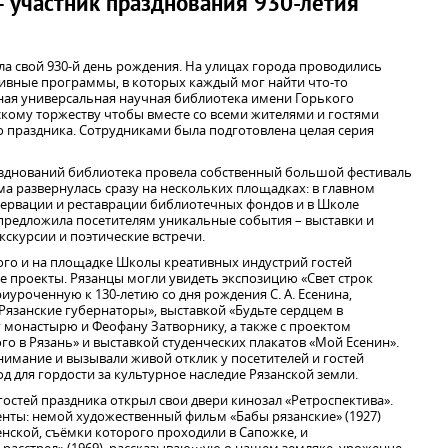
 участник празднования 930-летия
ла свой 930-й день рождения. На улицах города проводились
тивные программы, в которых каждый мог найти что-то
тная универсальная научная библиотека имени Горького
кому торжеству чтобы вместе со всеми жителями и гостями
 праздника. Сотрудниками была подготовлена целая серия
празднований библиотека провела собственный большой фестиваль
ма развернулась сразу на нескольких площадках: в главном
нсервации и реставрации библиотечных фондов и в Школе
 предложила посетителям уникальные события – выставки и
кскурсии и поэтические встречи.
го и на площадке Школы креативных индустрий гостей
 проекты. Рязанцы могли увидеть экспозицию «Свет строк
иуроченную к 130-летию со дня рождения С. А. Есенина,
Рязанские губернаторы», выставкой «Будьте сердцем в
онастырю и Феофану Затворнику, а также с проектом
го в Рязань» и выставкой студенческих плакатов «Мой Есенин».
нимание и вызывали живой отклик у посетителей и гостей
д для гордости за культурное наследие Рязанской земли.
гостей праздника открыл свои двери кинозал «Ретроспектива».
енты: немой художественный фильм «Бабы рязанские» (1927)
нской, съёмки которого проходили в Сапожке, и