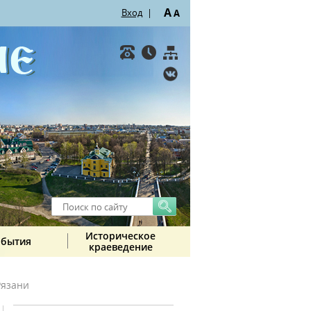
A
Вход
|
A
Историческое
обытия
краеведение
Рязани