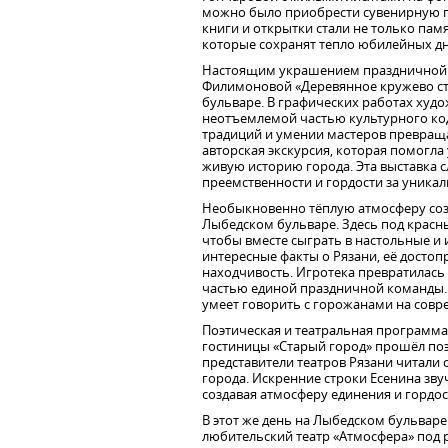
можно было приобрести сувенирную пр
книги и открытки стали не только па
которые сохранят тепло юбилейных дн
Настоящим украшением праздничной 
Филимоновой «Деревянное кружево ста
бульваре. В графических работах ху
неотъемлемой частью культурного код
традиций и умении мастеров превращат
авторская экскурсия, которая помогла
живую историю города. Эта выставка 
преемственности и гордости за уникал
Необыкновенно тёплую атмосферу созд
Лыбедском бульваре. Здесь под красн
чтобы вместе сыграть в настольные и
интересные факты о Рязани, её достоп
находчивость. Игротека превратилась 
частью единой праздничной команды. 
умеет говорить с горожанами на совр
Поэтическая и театральная программа 
гостиницы «Старый город» прошёл поэ
представители театров Рязани читали с
города. Искренние строки Есенина зву
создавая атмосферу единения и гордос
В этот же день на Лыбедском бульваре
любительский театр «Атмосфера» под 