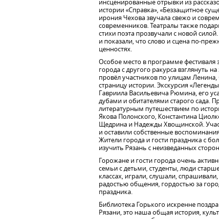
инсценированные отрывки из рассказов
истории «Справка», «Беззащитное суще
ирония Чехова звучала свежо и соврем
современников. Театралы также подар
стихи поэта прозвучали с новой силой
и показали, что слово и сцена по-пр
ценностях.
Особое место в программе фестиваля 
города с другого ракурса взглянуть н
провёл участников по улицам Ленина,
страницу истории. Экскурсия «Легенд
Гавриила Васильевича Рюмина, его ус
дубами и обитателями старого сада. П
литературным путешествием по истори
Якова Полонского, Константина Циолк
Щедрина и Надежды Хвощинской. Участ
и оставили собственные воспоминания 
Жители города и гости праздника с б
изучить Рязань с неизведанных сторон
Горожане и гости города очень актив
семьи с детьми, студенты, люди старше
классах, играли, слушали, спрашивал
радостью общения, гордостью за горо
праздника.
Библиотека Горького искренне поздрав
Рязани, это наша общая история, куль