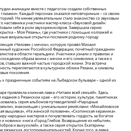
студии анимации вместе с педагогом создали собственных
с глазами». Каждый персонаж оказался неповторимым – со своим
торией. Не менее увлекательным стало знакомство со звуковым
о наставника участники мастер-класса «Звуковой дизайн:
овали себя в роли звукорежиссёров. Завершала серию
ткрытка – Моя Рязань», где участники с помощью коллажей и
чные визуальные открытки-послания родному городу.
лекция «Человек с мечом», которую провёл Михаил
енный художник Российской Федерации, почётный гражданин
алистов в области геральдики. Участники узнали о правилах и
исхождении образа воина с мечом и его символике, а также о
в, ставших важной частью городской жизни. Эта встреча
ность переплетаются в культурном облике Рязани, а символы
вые поколения.
сь к праздничным событиям на Лыбедском бульваре – одной из
ре привлекла книжная лавка «Читаем всей семьёй». Здесь
 издания о Рязанском крае – его истории, культуре, памятниках
ьзовалась серия альбомов-путеводителей «Народные
земли», знакомящая с уникальными ремёслами: «Михайловское
кая вышивка», «На женской половине», «Скопинская керамика».
иру народных мастеров и почувствовать гордость за богатое
 и новинки: книга «Город Глебов. Возвращение из небытия»,
бобров и выхухолей», а также серия открыток Екатерины
е рязанских достопримечательностей. Кроме того, в лавке