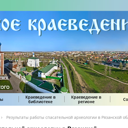
Краеведение в
Краеведение в
сы
С
библиотеке
регионе
Результаты работы спасательной археологии в Рязанской обл