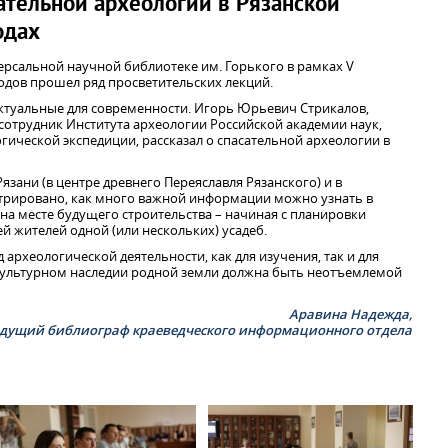
ательной археологии в Рязанской
одах
версальной научной библиотеке им. Горького в рамках V
дов прошел ряд просветительских лекций.
ктуальные для современности. Игорь Юрьевич Стрикалов,
сотрудник Института археологии Российской академии наук,
ической экспедиции, рассказал о спасательной археологии в
язани (в центре древнего Переяславля Рязанского) и в
рировано, как много важной информации можно узнать в
на месте будущего строительства – начиная с планировки
й жителей одной (или нескольких) усадеб.
археологической деятельности, как для изучения, так и для
 культурном наследии родной земли должна быть неотъемлемой
Аравина Надежда,
дущий библиограф краеведческого информационного отдела