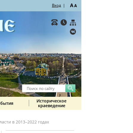
A
Вход
|
A
Историческое
обытия
краеведение
асти в 2013–2022 годах