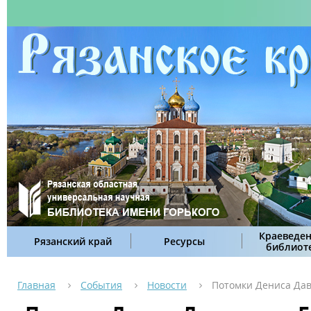
Краеведен
Рязанский край
Ресурсы
библиот
Главная
События
Новости
Потомки Дениса Дав