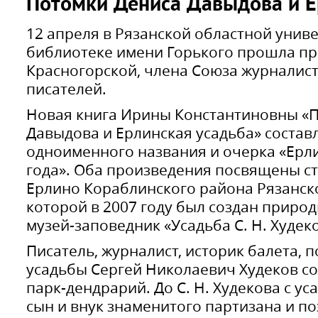
Потомки Дениса Давыдова и Е
12 апреля в Рязанской областной унив
библиотеке имени Горького прошла пре
Красногорской, члена Союза журналист
писателей.
Новая книга Ирины Константиновны «
Давыдова и Ерлинская усадьба» составл
одноименного названия и очерка «Ерли
года». Оба произведения посвящены ст
Ерлино Кораблинского района Рязанско
которой в 2007 году был создан прир
музей-заповедник «Усадьба С. Н. Худек
Писатель, журналист, историк балета, 
усадьбы Сергей Николаевич Худеков со
парк-дендрарий. До С. Н. Худекова с у
сын и внук знаменитого партизана и п