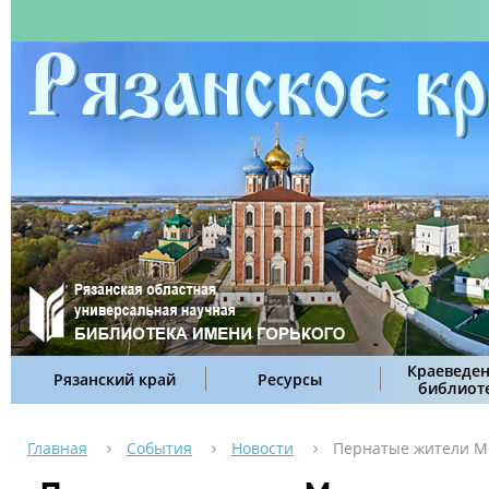
Краеведен
Рязанский край
Ресурсы
библиот
Главная
События
Новости
Пернатые жители М