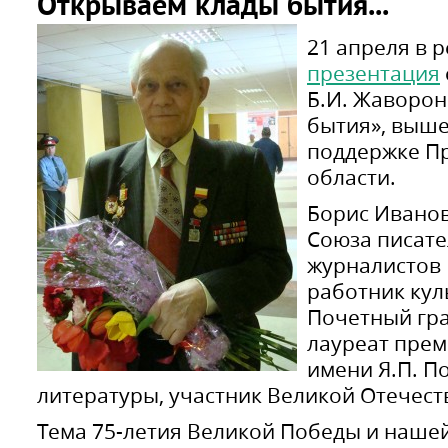
Открываем клады бытия...
21 апреля в 
презентация
Б.И. Жаворон
бытия», выше
поддержке Пр
области.
Борис Иванов
Союза писате
журналистов 
работник кул
Почетный гра
лауреат прем
имени Я.П. П
литературы, участник Великой Отечес
Тема 75-летия Великой Победы и наше