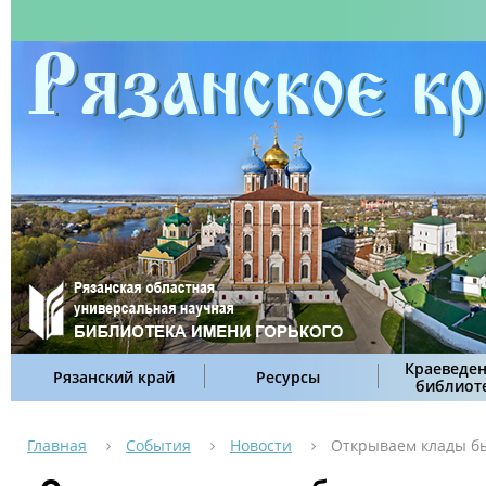
Краеведен
Рязанский край
Ресурсы
библиот
Главная
События
Новости
Открываем клады бы