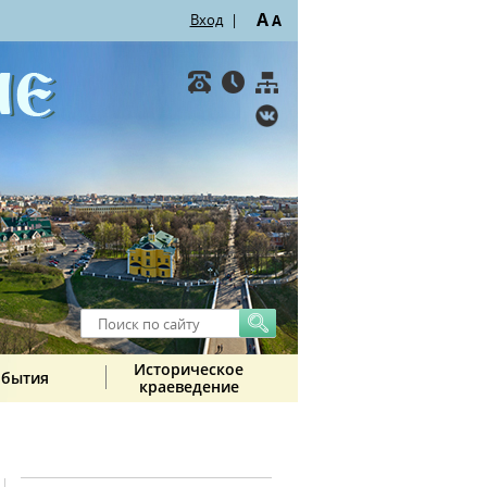
A
Вход
|
A
Историческое
обытия
краеведение