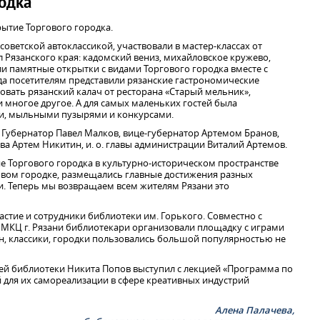
одка
рытие Торгового городка.
советской автоклассикой, участвовали в мастер-классах от
 Рязанского края: кадомский вениз, михайловское кружево,
ли памятные открытки с видами Торгового городка вместе с
да посетителям представили рязанские гастрономические
вать рязанский калач от ресторана «Старый мельник»,
и многое другое. А для самых маленьких гостей была
и, мыльными пузырями и конкурсами.
 Губернатор Павел Малков, вице-губернатор Артемом Бранов,
ва Артем Никитин, и. о. главы администрации Виталий Артемов.
е Торгового городка в культурно-историческом пространстве
говом городке, размещались главные достижения разных
и. Теперь мы возвращаем всем жителям Рязани это
стие и сотрудники библиотеки им. Горького. Совместно с
МКЦ г. Рязани библиотекари организовали площадку с играми
он, классики, городки пользовались большой популярностью не
шей библиотеки Никита Попов выступил с лекцией «Программа по
 для их самореализации в сфере креативных индустрий
Алена Палачева,