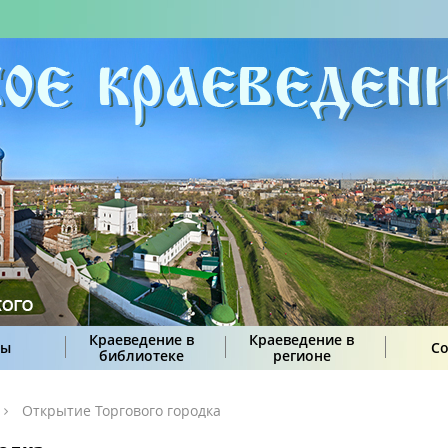
Краеведение в
Краеведение в
сы
С
библиотеке
регионе
Открытие Торгового городка