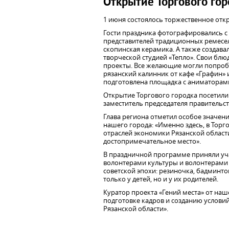
Открытие Торгового гор
1 июня состоялось торжественное отк
Гости праздника фотографировались с 
представителей традиционных ремесел
скопинская керамика. А также создава
творческой студией «Тепло». Свои блю
проекты. Все желающие могли попробо
рязанский калинник от кафе «Графин» 
подготовлена площадка с аниматорам
Открытие Торгового городка посетили
заместитель председателя правительст
Глава региона отметил особое значени
нашего города: «Именно здесь, в Тор
отраслей экономики Рязанской област
достопримечательное место».
В праздничной программе приняли уча
волонтерами культуры и волонтерами 
советской эпохи: резиночка, бадминт
только у детей, но и у их родителей.
Куратор проекта «Гений места» от на
подготовке кадров и созданию условий
Рязанской области».