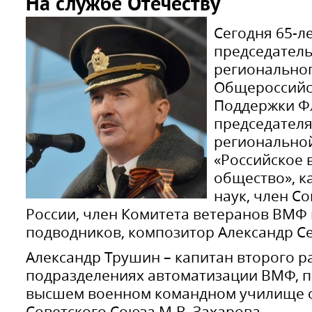
На службе Отечеству
Сегодня 65-л
председатель
региональног
Общероссийс
Поддержки Фл
председателя
регионально
«Российское 
общество», к
наук, член С
России, член Комитета ветеранов ВМФ 
подводников, композитор Александр С
Александр Трушин – капитан второго ра
подразделениях автоматизации ВМФ, п
высшем военном командном училище 
Советского Союза М.В. Захарова.