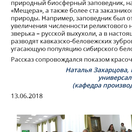
природный биосферный заповедник, н
«Мещера», а также более ста заказник
природы. Например, заповедник был от
увеличения численности реликтового 
зверька – русской выхухоли, а в насто
разводят кавказско-беловежских зубро
угасающую популяцию сибирского белог
Рассказ сопровождался показом красоч
Наталья Захарцова,
универсал
(кафедра произво
13.06.2018