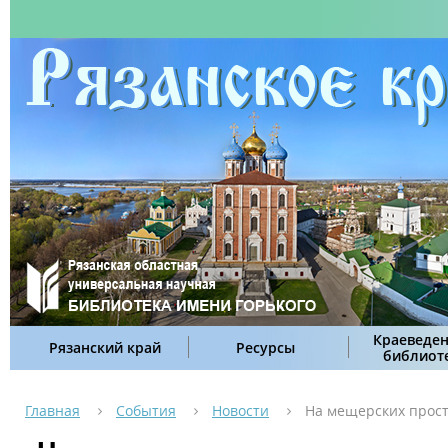
Краеведен
Рязанский край
Ресурсы
библиот
Главная
События
Новости
На мещерских прос