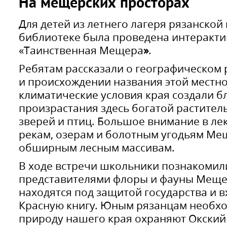
На мещерских просторах
Для детей из летнего лагеря рязанской
библиотеке была проведена интеракти
«Таинственная Мещера
»
.
Ребятам рассказали о географическо
и происхождении названия этой местнос
климатические условия края создали б
произрастания здесь богатой растител
зверей и птиц. Большое внимание в ле
рекам, озерам и болотным угодьям Мещ
обширным лесным массивам.
В ходе встречи школьники познакомил
представителями флоры и фауны Меще
находятся под защитой государства и 
Красную книгу. Юным рязанцам необхо
природу нашего края охраняют Окский