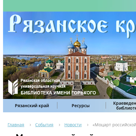
Краеведен
Рязанский край
Ресурсы
библиот
Главная
События
Новости
«Моцарт российской