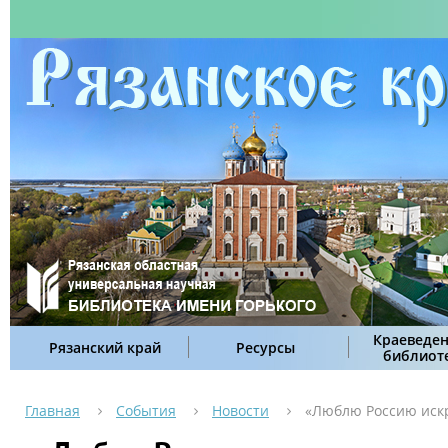
Краеведен
Рязанский край
Ресурсы
библиот
Главная
События
Новости
«Люблю Россию искр