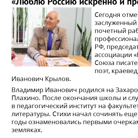
«Люблю Россию искренно и пр
Сегодня отм
заслуженный 
почетный раб
профессиона
РФ, председа
ассоциации «
Союза писате
поэт, краеве
Иванович Крылов.
Владимир Иванович родился на Захаров
Плахино. После окончания школы и сл
в педагогический институт на факульте
литературы. Стихи начал сочинять еще
годы ознаменовались первыми очеркам
земляках.