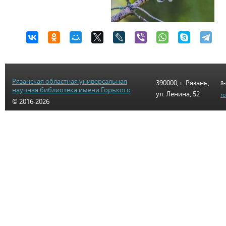
Рязанская областная универсальная
390000, г. Рязань,
8-
научная библиотека имени Горького
ул. Ленина, 52
r
© 2016-2026