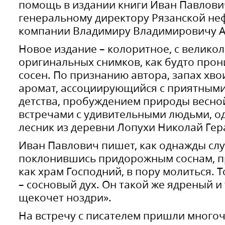
помощь в издании книги Иван Павлови
генеральному директору Рязанской н
компании Владимиру Владимировичу А
Новое издание – колоритное, с велико
оригинальных снимков, как будто про
сосен. По признанию автора, запах хво
аромат, ассоциирующийся с приятным
детства, пробуждением природы весн
встречами с удивительными людьми, о
лесник из деревни Лопухи Николай Ге
Иван Павлович пишет, как однажды слу
поклонившись придорожным соснам, пр
как храм Господний, в пору молиться. Т
– сосновый дух. Он такой же ядреный и
щекочет ноздри».
На встречу с писателем пришли много