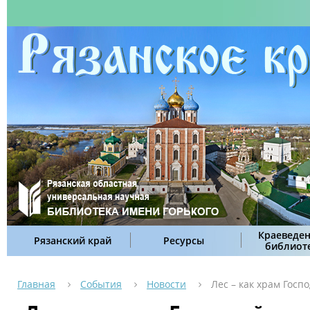
Краеведен
Рязанский край
Ресурсы
библиот
Главная
События
Новости
Лес – как храм Госп