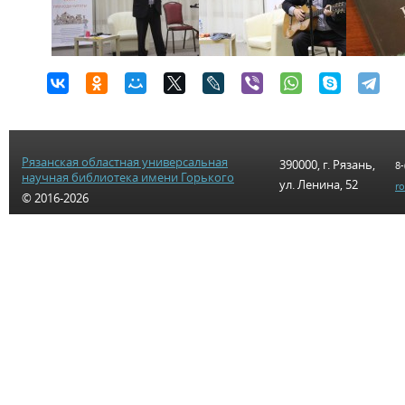
Рязанская областная универсальная
390000, г. Рязань,
8-
научная библиотека имени Горького
ул. Ленина, 52
r
© 2016-2026