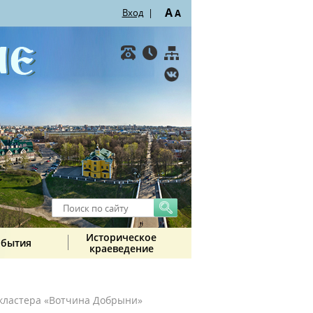
A
Вход
|
A
Историческое
обытия
краеведение
 кластера «Вотчина Добрыни»