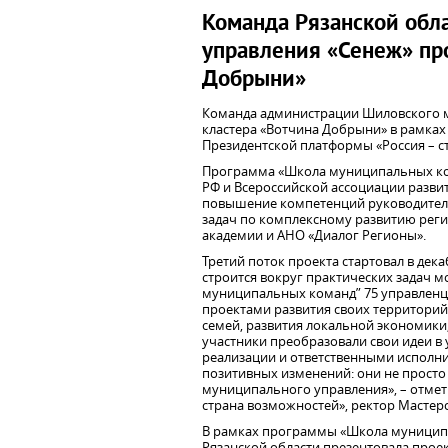
Команда Рязанской обла
управления «Сенеж» про
Добрыни»
Команда администрации Шиловского м
кластера «Вотчина Добрыни» в рамка
Президентской платформы «Россия – с
Программа «Школа муниципальных ком
РФ и Всероссийской ассоциации разви
повышение компетенций руководителе
задач по комплексному развитию рег
академии и АНО «Диалог Регионы».
Третий поток проекта стартовал в дека
строится вокруг практических задач 
муниципальных команд” 75 управленцев
проектами развития своих территорий.
семей, развития локальной экономики
участники преобразовали свои идеи в
реализации и ответственными исполнит
позитивных изменений: они не просто 
муниципального управления», – отмет
страна возможностей», ректор Мастер
В рамках программы «Школа муниципа
Рязанской области презентовала прое