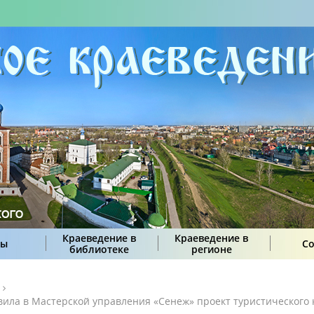
Краеведение в
Краеведение в
сы
С
библиотеке
регионе
вила в Мастерской управления «Сенеж» проект туристического