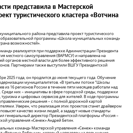
сти представила в Мастерской
ект туристического кластера «Вотчина
униципального района представила проект туристического
х образовательной программы «Школа муниципальных команд»
трана возможностей».
анд» реализуется при поддержке Администрации Президента
тия местного самоуправления (ВАРМСУ) и направлена на
й органов местной власти для более эффективного решения
ионов. Партнерами также выступили ВШГУ Президентской
бре 2025 года, он продлится до июня текущего года. Обучение
модернизации муниципалитетов. «В третьем потоке “Школы
 из 16 регионов России в течение пяти месяцев работали над
 Среди них – инициативы в сфере городской среды, поддержки
, туризма и цифровых сервисов для жителей. В ходе программы
 управленческие решения – с полной дорожной картой
елями. Уверен, что реализация этих проектов станет драйвером
повысят качество жизни людей, а зададут новые стандарты
ил генеральный директор Президентской платформы «Россия –
ской управления «Сенеж» Андрей Бетин.
льных команд» Мастерской управления «Сенеж» команда
кт «Вотчина Добрыни», который направлен на повышение