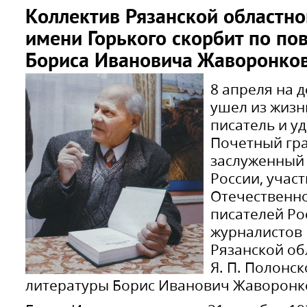
Коллектив Рязанской областно
имени Горького скорбит по по
Бориса Ивановича Жаворонко
8 апреля на 
ушел из жизн
писатель и у
Почетный гра
заслуженный 
России, учас
Отечественно
писателей Ро
журналистов 
Рязанской об
Я. П. Полонск
литературы Борис Иванович Жаворонк