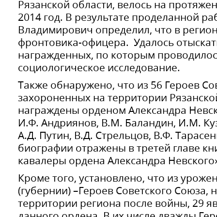
Рязанской области, велось на протяжени
2014 год. В результате проделанной р
Владимирович определил, что в регио
фронтовика-офицера. Удалось отыскат
награжденных, по которым проводилос
социологическое исследование.
Также обнаружено, что из 56 Героев Со
захороненных на территории Рязанской
награждены орденом Александра Невско
И.Ф. Андриянов, В.М. Баландин, И.М. Ку
А.Д. Путин, В.Д. Стрельцов, В.Ф. Тарасен
биографии отражены в третей главе кн
кавалеры ордена Александра Невского»
Кроме того, установлено, что из уроже
(губернии) –Героев Советского Союза,
территории региона после войны, 29 я
данного ордена. В их числе дважды Гер