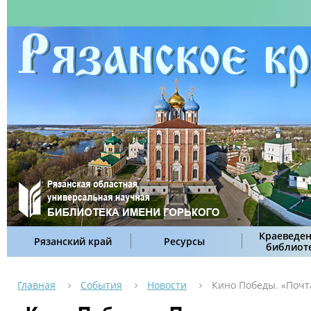
Краеведен
Рязанский край
Ресурсы
библиот
Главная
События
Новости
Кино Победы. «Почт