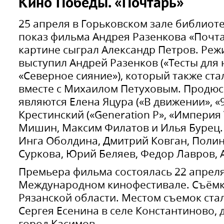
Кино Победы. «Почтарь»
25 апреля в Горьковском зале библиот
показ фильма Андрея Разенкова «Почта
картине сыграл Александр Петров. Ре
выступил Андрей Разенков («Тесты для
«Северное сияние»), который также ст
вместе с Михаилом Петуховым. Продю
являются Елена Яцура («В движении», «
Крестинский («Generation P», «Империя 
Мишин, Максим Филатов и Илья Бурец.
Инга Оболдина, Дмитрий Ковган, Полин
Суркова, Юрий Беляев, Федор Лавров, А
Премьера фильма состоялась 22 апрел
Международном кинофестивале. Съёмки
Рязанской области. Местом съемок ста
Сергея Есенина в селе Константиново, 
город Касимов.