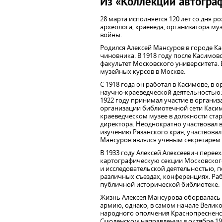
Из «Коллекции автогра
28 марта исполняется 120 лет со дня р
археолога, краеведа, организатора му
войны.
Родился Алексей Мансуров в городе К
чиновника. В 1918 году после Касимо
факультет Московского университета.
музейных курсов в Москве.
С 1918 года он работал в Касимове, в
научно-краеведческой деятельностью: 
1922 году принимал участие в организ
организации библиотечной сети Касимо
краеведческом музее в должности стар
директора. Неоднократно участвовал 
изучению Рязанского края, участвовал 
Мансуров являлся ученым секретарем 
В 1933 году Алексей Алексеевич перее
картографическую секции Московского
и исследовательской деятельностью, п
различных съездах, конференциях. Раб
публичной исторической библиотеке.
Жизнь Алексея Мансурова оборвалась 
армию, однако, в самом начале Велик
народного ополчения Краснопресненс
Смоленском направлении в октябре 194