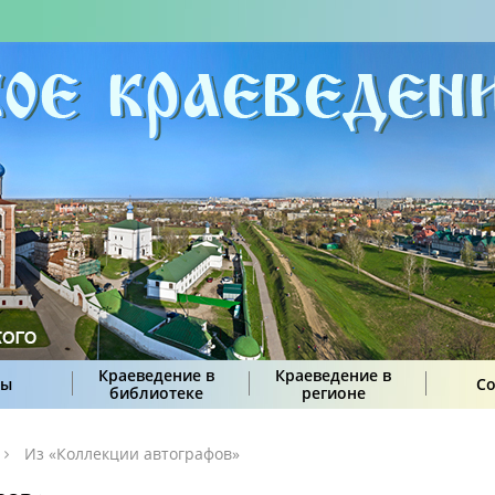
Краеведение в
Краеведение в
сы
С
библиотеке
регионе
Из «Коллекции автографов»