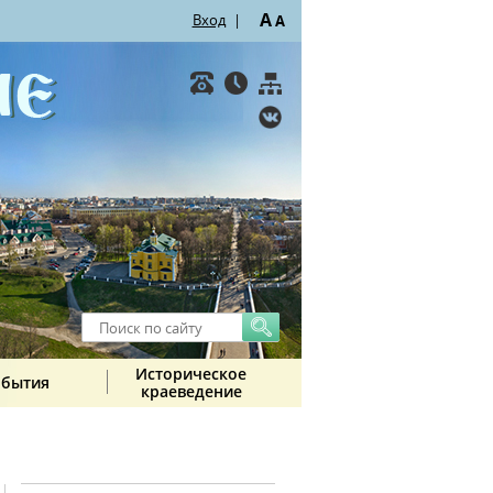
A
Вход
|
A
Историческое
обытия
краеведение