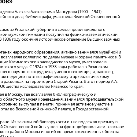
фов»
ождения Алексея Алексеевича Мансурова (1900 – 1941) –
зейного дела, библиографа, участника Великой Отечественной
асимове Рязанской губернии в семье провинциального
вской мужской гимназии поступил на физико-математический
 В 1936 году окончил историческое отделение Высших заочных
 органах народного образования, активно занимался музейной и
возглавлял коллегию по делам музеев и охране памятников. В
ации Касимовского краеведческого музея, участвовал в
вского уезда. С 1924 по 1933 годы работал в Рязанском
шего научного сотрудника, ученого секретаря, и, наконец,
в экспедициях по этнографическому и археологическому
в раскопках на территории Старой Рязани. В этот период А.А.
Общества исследователей Рязанского края.
хал в Москву, где возглавлял библиографическую и
 областного музея краеведения, занимался преподавательской
остоянно выступал в печати, принимал активное участие в
отал во Всесоюзной книжной палате, в Государственной
рано. Из-за сильной близорукости он не подлежал призыву в
ой Отечественной войны ушел на фронт добровольцем в составе
кого района Москвы и погиб во время ожесточенных боев на
1 года.