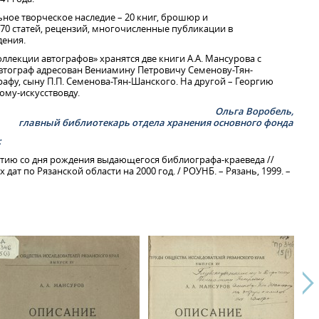
ное творческое наследие – 20 книг, брошюр и
70 статей, рецензий, многочисленные публикации в
дения.
оллекции автографов» хранятся две книги А.А. Мансурова с
автограф адресован Вениамину Петровичу Семенову-Тян-
рафу, сыну П.П. Семенова-Тян-Шанского. На другой – Георгию
ному-искусствовду.
Ольга Воробель,
главный библиотекарь отдела хранения основного фонда
:
летию со дня рождения выдающегося библиографа-краеведа //
ат по Рязанской области на 2000 год. / РОУНБ. – Рязань, 1999. –