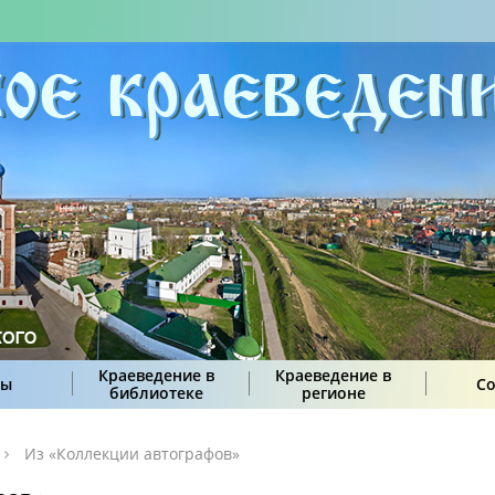
Краеведение в
Краеведение в
сы
С
библиотеке
регионе
Из «Коллекции автографов»