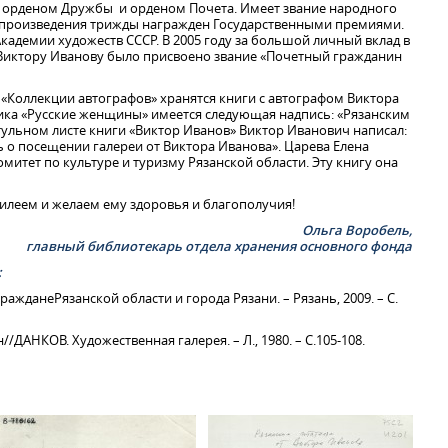
н орденом Дружбы и орденом Почета. Имеет звание народного
 произведения трижды награжден Государственными премиями.
адемии художеств СССР. В 2005 году за большой личный вклад в
 Виктору Иванову было присвоено звание «Почетный гражданин
 «Коллекции автографов» хранятся книги с автографом Виктора
ика «Русские женщины» имеется следующая надпись: «Рязанским
тульном листе книги «Виктор Иванов» Виктор Иванович написал:
 о посещении галереи от Виктора Иванова». Царева Елена
омитет по культуре и туризму Рязанской области. Эту книгу она
леем и желаем ему здоровья и благополучия!
Ольга Воробель,
главный библиотекарь отдела хранения основного фонда
:
жданеРязанской области и города Рязани. – Рязань, 2009. – С.
/ДАНКОВ. Художественная галерея. – Л., 1980. – С.105-108.