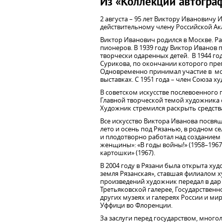
Из «Коллекции автогра
2 августа – 95 лет Виктору Ивановичу 
действительному члену Российской Ак
Виктор Иванович родился в Москве. Ра
пионеров. В 1939 году Виктор Иванов
творчески одаренных детей. В 1944 го
Сурикова, по окончании которого пре
Одновременно принимал участие в мо
выставках. С 1951 года – член Союза х
В советском искусстве послевоенного
Главной творческой темой художника ст
Художник стремился раскрыть средств
Все искусство Виктора Иванова посвя
лето и осень под Рязанью, в родном се
и плодотворно работал над созданием 
женщины»: «В годы войны!» (1958–1967),
картошки» (1967).
В 2004 году в Рязани была открыта ху
земля Рязанская», ставшая филиалом х
произведений художник передал в дар 
Третьяковской галерее, Государственн
других музеях и галереях России и мир
Уффици во Флоренции.
За заслуги перед государством, мног