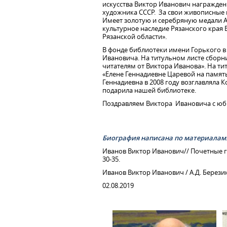
искусства Виктор Иванович награжде
художника СССР. За свои живописные
Имеет золотую и серебряную медали Ак
культурное наследие Рязанского края
Рязанской области».
В фонде библиотеки имени Горького в
Ивановича. На титульном листе сборн
читателям от Виктора Иванова». На ти
«Елене Геннадиевне Царевой на память
Геннадиевна в 2008 году возглавляла К
подарила нашей библиотеке.
Поздравляем Виктора Ивановича с юби
Биография написана по материалам
Иванов Виктор Иванович// Почетные гра
30-35.
Иванов Виктор Иванович / А.Д. Березин/
02.08.2019