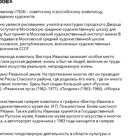
фов»
Иванову (1924) – советскому и российскому живописцу,
адемии художеств.
но увлекся рисованием, учился в изостудии городского Дворца
 поступил в Московскую среднюю художественную школу для
ду был принят в Московский художественный институт имени В.
подавал в Московской средней художественной школе.
сковских, республиканских, всесоюзных художественных
удожников СССР.
 периода живопись Виктора Иванова занимает особое место.
ала русская деревня, жизнь и быт ее людей, величие их труда.
ами искусства реальную, непридуманную жизнь.
щено Рязанской земле. На протяжении многих лет он проводил
ле Ряссы Спасского района, где родилась его мать, где он много
своих полотен. Здесь был создан большой цикл «Русские
 «Рязанские луга» (1962–1971), «Полдник» (1963–1966), «Уборка
дожественная галерея живописи и графики «Виктор Иванов и
удожественного музея им. И.П. Пожалостина. Более шестисот
Рязани. Также работы Иванова хранятся в Государственной
ом Русском музее, Киевском музее русского искусства и многих
а, а автопортрет художника с 1983 года находится в галерее
олетнюю плодотворную деятельность в области культуры и