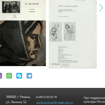
390000, г. Рязань,
8-(4912)-93-55-78
При поддержке
культуры Росс
ул. Ленина, 52
rounb.gorkogo@ryazan.gov.ru