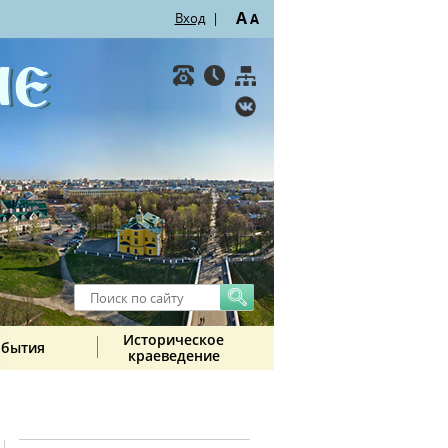
A
Вход
|
A
Историческое
обытия
краеведение