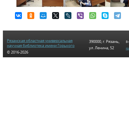
Рязанская областная универсальная
390000, г. Рязань,
8-
научная библиотека имени Горького
ул. Ленина, 52
r
© 2016-2026