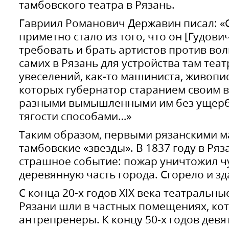
тамбовского театра в Рязань.
Гавриил Романович Державин писал: «
приметно стало из того, что он [Гудови
требовать и брать артистов против вол
самих в Рязань для устройства там теа
увеселений, как-то машиниста, живопи
которых губернатор старанием своим 
разными вымышленными им без ущерба
тягости способами…»
Таким образом, первыми рязанскими м
тамбовские «звезды». В 1837 году в Ря
страшное событие: пожар уничтожил чу
деревянную часть города. Сгорело и зд
С конца 20-х годов XIX века театральн
Рязани шли в частных помещениях, ко
антрепренеры. К концу 50-х годов девя