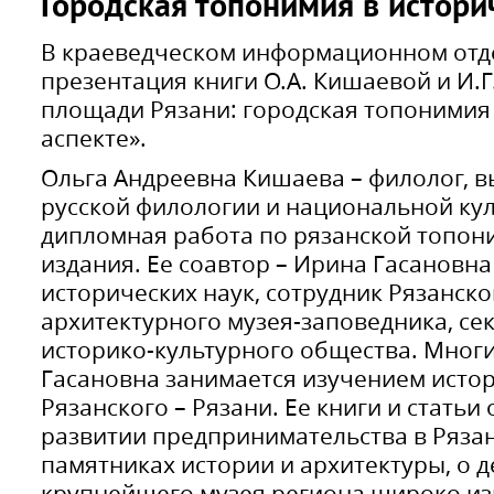
Городская топонимия в истори
В краеведческом информационном отд
презентация книги О.А. Кишаевой и И.Г
площади Рязани: городская топонимия
аспекте».
Ольга Андреевна Кишаева – филолог, в
русской филологии и национальной кул
дипломная работа по рязанской топони
издания. Ее соавтор – Ирина Гасановна
исторических наук, сотрудник Рязанско
архитектурного музея-заповедника, се
историко-культурного общества. Мног
Гасановна занимается изучением исто
Рязанского – Рязани. Ее книги и статьи
развитии предпринимательства в Рязан
памятниках истории и архитектуры, о 
крупнейшего музея региона широко из