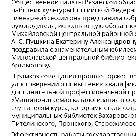
Общественной палаты Рязанской облас
работник культуры Российской Федерац
пленарной сессии она представила со
руководителя, исполняющую обязанно
Михайловской центральной районной 
А. С. Пушкина Екатерину Александровну
поздравила с знаменательным юбилее
Милославской центральной библиотек
Артамонову.
В рамках совещания прошло торжеств
удостоверений о повышении квалифик
дополнительной профессиональной п
«Машиночитаемая каталогизация в фо
слушателям курса, которыми стали сот
муниципальных библиотек Захаровског
Пителинского, Пронского, Старожиловс
Эффективность работы государственн