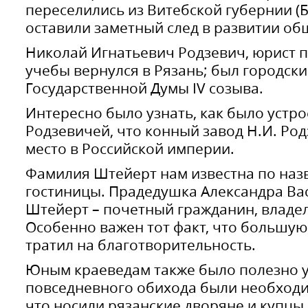
переселились из Витебской губернии (Б
оставили заметный след в развитии об
Николай Игнатьевич Родзевич, юрист 
учебы вернулся в Рязань; был городск
Государственной Думы IV созыва.
Интересно было узнать, как было устр
Родзевичей, что конный завод Н.И. Ро
место в Российской империи.
Фамилия Штейерт нам известна по на
гостиницы. Прадедушка Александра Вас
Штейерт – почетный гражданин, владе
Особенно важен тот факт, что большую
тратил на благотворительность.
Юным краеведам также было полезно у
повседневного обихода были необходи
что носили рязанские дворяне и купцы