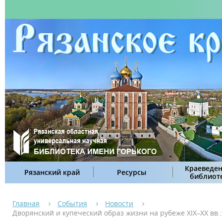
Краеведен
Рязанский край
Ресурсы
библиот
Главная
События
Новости
Дворянский и купеческий образ жизни на рубеже XIX–XX вв