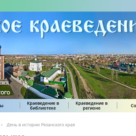
Краеведение в
Краеведение в
сы
С
библиотеке
регионе
День в истории Рязанского края