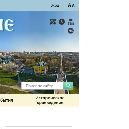
A
Вход
|
A
Историческое
обытия
краеведение