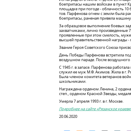
боеприпасы нашим войскам в пункт Кр
площадке при погоде - облачность 10 б
тов. Парфенова огнем с земли была ран
боеприпасы, раненая привела машину 
За образцовое выполнение боевых за
захватчиками, лично произведенные 7
проявленные при этом смелость, мужест
высшей правительственной награды - п
Звание Героя Советского Союза присвое
День Победы Парфенова встретила по
воздушном параде. После воздушного п
С 1945 г. в запасе. Парфенова работал
служил ее муж М.Ф. Акимов. Жила в г. 
Была членом комитета ветеранов войн
школьниками.
Награждена орденом Ленина, 2 ордена
степ., орденом Красной Звезды, медал
Умерла 7 апреля 1993 г. в г. Москве.
Подробнее на сайте «Рязанское краеве
20.06.2020