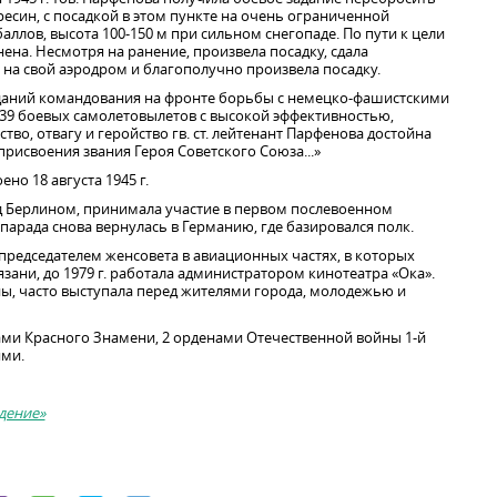
есин, с посадкой в этом пункте на очень ограниченной
аллов, высота 100-150 м при сильном снегопаде. По пути к цели
ена. Несмотря на ранение, произвела посадку, сдала
на свой аэродром и благополучно произвела посадку.
даний командования на фронте борьбы с немецко-фашистскими
39 боевых самолетовылетов с высокой эффективностью,
во, отвагу и геройство гв. ст. лейтенант Парфенова достойна
рисвоения звания Героя Советского Союза...»
но 18 августа 1945 г.
д Берлином, принимала участие в первом послевоенном
арада снова вернулась в Германию, где базировался полк.
а председателем женсовета в авиационных частях, в которых
Рязани, до 1979 г. работала администратором кинотеатра «Ока».
ы, часто выступала перед жителями города, молодежью и
ми Красного Знамени, 2 орденами Отечественной войны 1-й
ями.
дение»