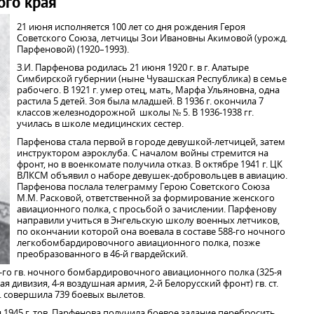
ого края
21 июня исполняется 100 лет со дня рождения Героя
Советского Союза, летчицы Зои Ивановны Акимовой (урожд.
Парфеновой) (1920–1993).
З.И. Парфенова родилась 21 июня 1920 г. в г. Алатыре
Симбирской губернии (ныне Чувашская Республика) в семье
рабочего. В 1921 г. умер отец, мать, Марфа Ульяновна, одна
растила 5 детей. Зоя была младшей. В 1936 г. окончила 7
классов железнодорожной школы № 5. В 1936-1938 гг.
училась в школе медицинских сестер.
Парфенова стала первой в городе девушкой-летчицей, затем
инструктором аэроклуба. С началом войны стремится на
фронт, но в военкомате получила отказ. В октябре 1941 г. ЦК
ВЛКСМ объявил о наборе девушек-добровольцев в авиацию.
Парфенова послала телеграмму Герою Советского Союза
М.М. Расковой, ответственной за формирование женского
авиационного полка, с просьбой о зачислении. Парфенову
направили учиться в Энгельскую школу военных летчиков,
по окончании которой она воевала в составе 588-го ночного
легкобомбардировочного авиационного полка, позже
преобразованного в 46-й гвардейский.
-го гв. ночного бомбардировочного авиационного полка (325-я
дивизия, 4-я воздушная армия, 2-й Белорусский фронт) гв. ст.
. совершила 739 боевых вылетов.
ря 1945 г. тов. Парфенова получила боевое задание перебросить