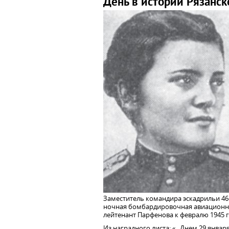
День в истории Рязанск
Заместитель командира эскадрильи 46
ночная бомбардировочная авиационная 
лейтенант Парфенова к февралю 1945 г
Из наградного листа: «...Днем 29 янва