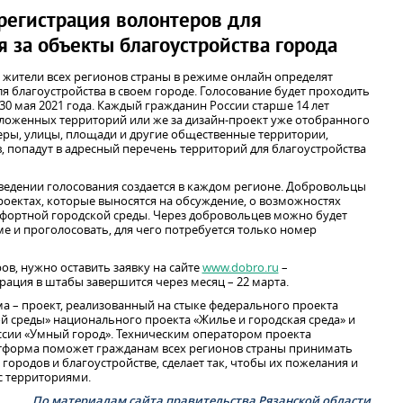
регистрация волонтеров для
 за объекты благоустройства города
u жители всех регионов страны в режиме онлайн определят
 благоустройства в своем городе. Голосование будет проходить
о 30 мая 2021 года. Каждый гражданин России старше 14 лет
дложенных территорий или же за дизайн-проект уже отобранного
веры, улицы, площади и другие общественные территории,
 попадут в адресный перечень территорий для благоустройства
едении голосования создается в каждом регионе. Добровольцы
роектах, которые выносятся на обсуждение, о возможностях
фортной городской среды. Через добровольцев можно будет
е и проголосовать, для чего потребуется только номер
в, нужно оставить заявку на сайте
www.dobro.ru
–
трация в штабы завершится через месяц – 22 марта.
 – проект, реализованный на стыке федерального проекта
 среды» национального проекта «Жилье и городская среда» и
ссии «Умный город». Техническим оператором проекта
атформа поможет гражданам всех регионов страны принимать
городов и благоустройстве, сделает так, чтобы их пожелания и
с территориями.
По материалам сайта правительства Рязанской области