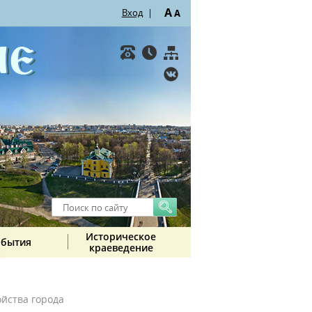
A
Вход
|
A
Историческое
обытия
краеведение
ойства города