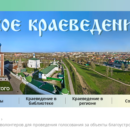
Краеведение в
Краеведение в
сы
С
библиотеке
регионе
волонтеров для проведения голосования за объекты благоустр