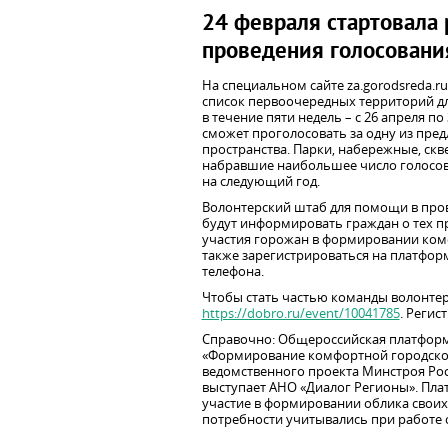
24 февраля стартовала 
проведения голосования
На специальном сайте za.gorodsreda.r
список первоочередных территорий для
в течение пяти недель – с 26 апреля п
сможет проголосовать за одну из пре
пространства. Парки, набережные, ск
набравшие наибольшее число голосов,
на следующий год.
Волонтерский штаб для помощи в пров
будут информировать граждан о тех п
участия горожан в формировании ком
также зарегистрироваться на платформ
телефона.
Чтобы стать частью команды волонтеро
https://dobro.ru/event/10041785
. Регис
Справочно: Общероссийская платформа
«Формирование комфортной городской
ведомственного проекта Минстроя Ро
выступает АНО «Диалог Регионы». Пл
участие в формировании облика своих 
потребности учитывались при работе 