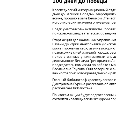
100 дней до Победы
Краеведческий информационный отдел 
дней до Великой Победы». Мероприяти
войне, прошло в зале Великой Отечес
историко-архитектурного музея-запов
Среди участников – активисты Росси
поисково-исследовательских объедине
Старт акции дал начальник управлени
Рязани Дмитрий Анатольевич Донсков.
может проявить себя, изучив историю
познакомив с ней жителей города, расс
приветствия выступили: заместитель 
деятельности Зинаида Григорьевна Ар
председатель комиссии по работе с м
Васильевна Трусова. Они говорили о з
важности поисково-краеведческой раб
Главный библиограф краеведческого 
Дмитриевна Сурина рассказала об ав
располагает библиотека.
По итогам акции будут подготовлены 
состоятся краеведческие экскурсии по