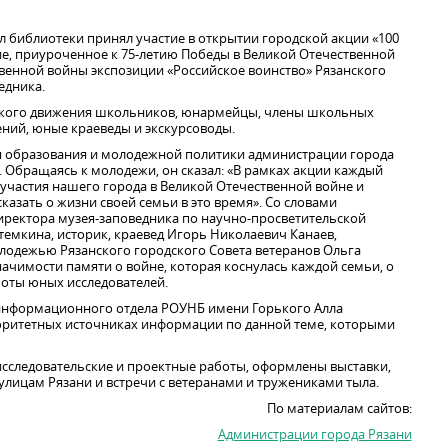
библиотеки принял участие в открытии городской акции «100
е, приуроченное к 75-летию Победы в Великой Отечественной
твенной войны экспозиции «Российское воинство» Рязанского
едника.
йского движения школьников, юнармейцы, члены школьных
ний, юные краеведы и экскурсоводы.
я образования и молодежной политики администрации города
 Обращаясь к молодежи, он сказал: «В рамках акции каждый
 участия нашего города в Великой Отечественной войне и
казать о жизни своей семьи в это время». Со словами
директора музея-заповедника по научно-просветительской
темкина, историк, краевед Игорь Николаевич Канаев,
олодежью Рязанского городского Совета ветеранов Ольга
начимости памяти о войне, которая коснулась каждой семьи, о
оты юных исследователей.
информационного отдела РОУНБ имени Горького Алла
торитетных источниках информации по данной теме, которыми
исследовательские и проектные работы, оформлены выставки,
 улицам Рязани и встречи с ветеранами и тружениками тыла.
По материалам сайтов:
Администрации города Рязани