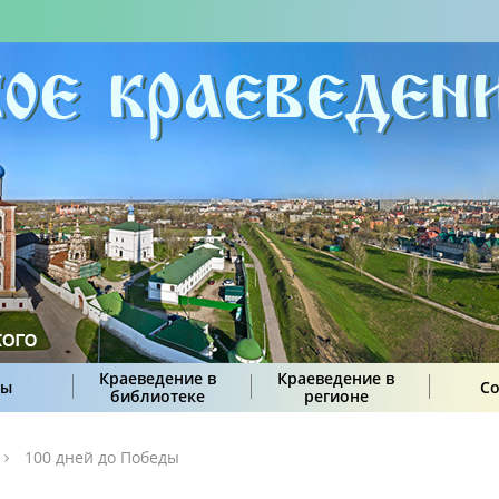
Краеведение в
Краеведение в
сы
С
библиотеке
регионе
100 дней до Победы