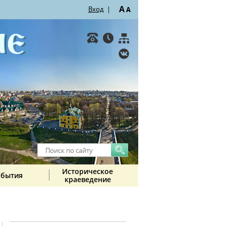
A
Вход
|
A
Историческое
обытия
краеведение