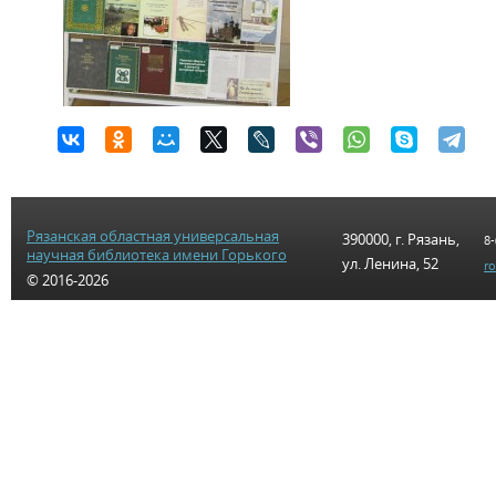
Рязанская областная универсальная
390000, г. Рязань,
8-
научная библиотека имени Горького
ул. Ленина, 52
r
© 2016-2026