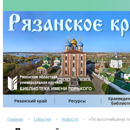
Краеведен
Рязанский край
Ресурсы
библиот
Главная
События
Новости
«По высочайшему п