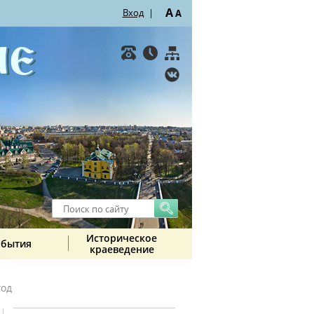
A
Вход
|
A
Историческое
обытия
краеведение
год