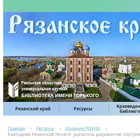
Краеведен
Рязанский край
Ресурсы
библиот
Главная
Ресурсы
Издания РОУНБ
Ежегодник Рязанской печати: указатель документов, поступи