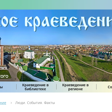
Краеведение в
Краеведение в
сы
С
библиотеке
регионе
ение
Люди. События. Факты