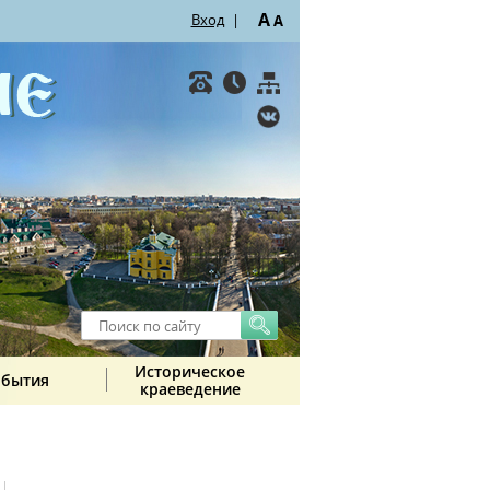
A
Вход
|
A
Историческое
обытия
краеведение