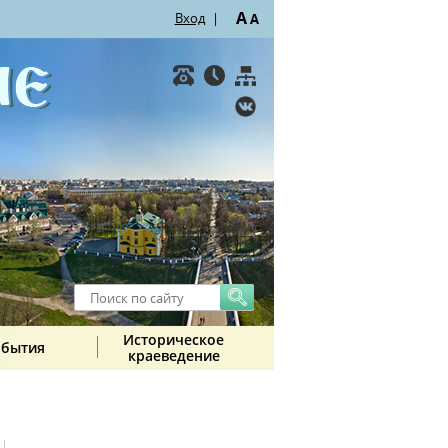
A
Вход
|
A
Историческое
обытия
краеведение