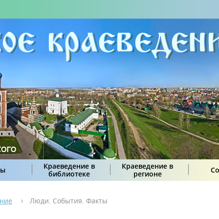
Краеведение в
Краеведение в
сы
С
библиотеке
регионе
ение
Люди. События. Факты