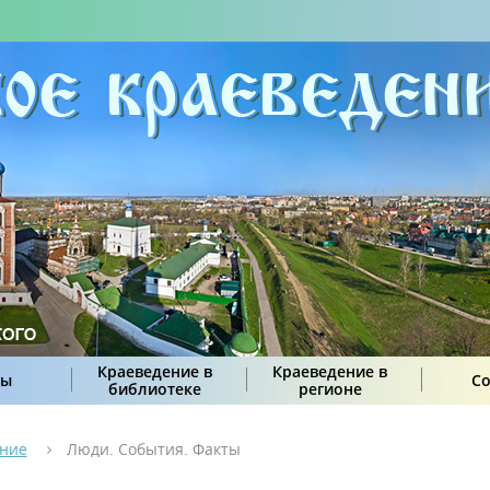
Краеведение в
Краеведение в
сы
С
библиотеке
регионе
ение
Люди. События. Факты