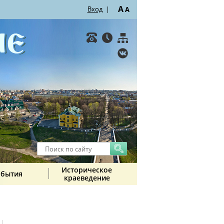
A
Вход
|
A
Историческое
обытия
краеведение