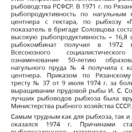
рыбоводства РСФСР. В 1971 г. по Ряза
рыбопродуктивность по нагульным п
центнера с гектара, по рыбхозу «П
показатель в бригаде Соловцова сост
высокую рыбопродуктивность – 16,8 
рыбокомбинат получил в 1972 г
Всесоюзного социалистическо
ознаменование 50-летию образо
нагульного пруда № 4 получила с ка
центнера. Приказом по Рязанском
тресту № 37 от 9 июля 1974 г. за бо
выращивании прудовой рыбы И. С. Со
лучших рыбоводов рыбхоза была вру
Министерства рыбного хозяйства СССР.
Самым трудным как для рыбхоза, так и
оказался 1974 г. Причинами ст
рыбопосадочного материала и н