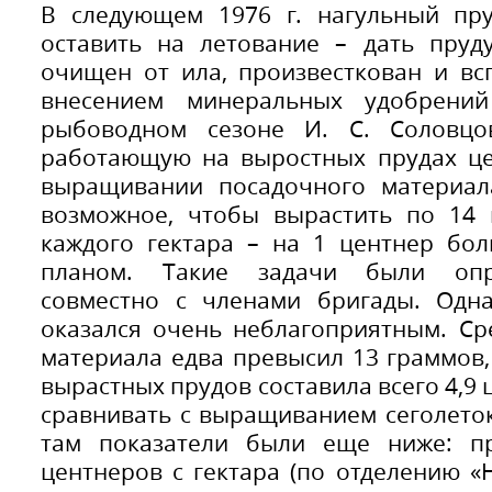
В следующем 1976 г. нагульный п
оставить на летование – дать пруд
очищен от ила, произвесткован и вс
внесением минеральных удобрени
рыбоводном сезоне И. С. Соловцов
работающую на выростных прудах це
выращивании посадочного материала
возможное, чтобы вырастить по 14 
каждого гектара – на 1 центнер бо
планом. Такие задачи были опр
совместно с членами бригады. Одн
оказался очень неблагоприятным. Ср
материала едва превысил 13 граммов
вырастных прудов составила всего 4,9 ц
сравнивать с выращиванием сеголеток 
там показатели были еще ниже: пр
центнеров с гектара (по отделению «