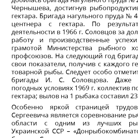
Чернышева, достигнув рыбопродуктив
гектара. Бригада нагульного пруда № 
центнера с гектара. По результа
деятельности в 1966 г. Соловцов за д
работу и производственные успех
грамотой Министерства рыбного х
профсоюзов. На следующий год брига
свои показатели, получив с каждого г
товарной рыбы. Следует особо отмети
бригады И. С. Соловцова. Даже 
погодных условиях 1969 г. коллектив п
гектара; вылов на 1 рыбака составил 2
Особенно яркой страницей трудо
Сергеевича является соревнование ры
области с одним из лучших рыб
Украинской ССР – «Донрыбокомбинато