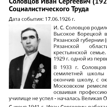
Соловцов Иван Сергеевич (192
Социалистического Труда
Дата события: 17.06.1926 г.
И. С. Соловцов родилс
Высокое Борецкой в
Рязанской губернии 
Рязанской облас
крестьянской семье
1929 г. одной из перв
В 1933 г. Соловцов
семилетней школы 
окончив школу, с ок
Московском ремесл
осваивая профессию
училище не успел - началась Великая 
С июня 1941 г. Иван Сергеевич работа