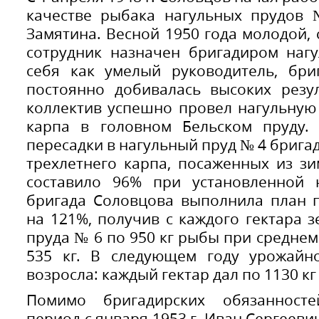
качестве рыбака нагульных прудов 
Замятина. Весной 1950 года молодой,
сотрудник назначен бригадиром нагу
себя как умелый руководитель, бри
постоянно добивалась высоких резул
коллектив успешно провел нагульную
карпа в головном Бельском пруду. 
пересадки в нагульный пруд № 4 брига
трехлетнего карпа, посаженных из з
составило 96% при установленной 
бригада Соловцова выполнила план
на 121%, получив с каждого гектара 
пруда № 6 по 950 кг рыбы при среднем
535 кг. В следующем году урожайн
возросла: каждый гектар дал по 1130 к
Помимо бригадирских обязанносте
период с января 1953 г. Иван Сергеев