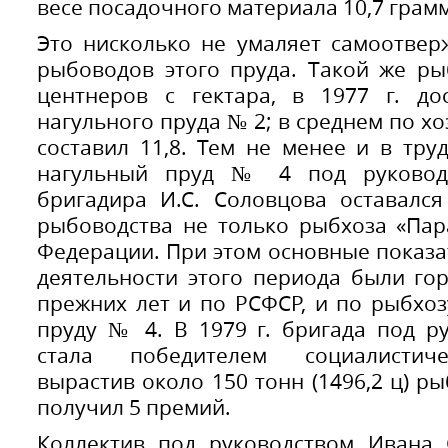
весе посадочного материала 10,7 грам
Это нисколько не умаляет самоотвер
рыбоводов этого пруда. Такой же ры
центнеров с гектара, в 1977 г. до
нагульного пруда № 2; в среднем по хо
составил 11,8. Тем не менее и в тр
нагульный пруд № 4 под руководс
бригадира И.С. Соловцова оставалс
рыбоводства не только рыбхоза «Пар
Федерации. При этом основные показ
деятельности этого периода были го
прежних лет и по РСФСР, и по рыбхоз
пруду № 4. В 1979 г. бригада под р
стала победителем социалистиче
вырастив около 150 тонн (1496,2 ц) ры
получил 5 премий.
Коллектив под руководством Ивана 