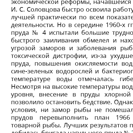
экономической реформы, начавшейся 
И. С. Соловцова быстро освоила работу
лучшей практически по всем показат
деятельности. Но в середине 1960-х г
пруда № 4 испытали большие труднос
быстрого заиливания обмелел и нах
угрозой заморов и заболевания рыб.
токсической дистрофии, из-за ухудш
пруда, повышения окисляемости вод
сине-зеленых водорослей и бактерио
температуре воды отмечалась гиб
Несмотря на высокие температуры вод
уровня, внесение в пруды хлорной
позволило остановить бедствие. Одна
условия, ни замор рыбы не помешал
прудов перевыполнить план 196
товарной рыбы. Лучших результатов по
добилась бригада нагульного пруда № 2