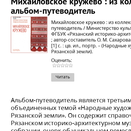
Михайловское кружево : из к
альбом-путеводитель
Михайловское кружево : из колле
путеводитель / Министерство кул
ФГБУК «Рязанский историко-архит
; автор-составитель О. М. Сахарова.
[1] с. : цв. ил., портр. – (Народн
Рязанской земли).
Оценить:
Читать
Альбом-путеводитель является третьим
объединенных темой «Народные худо
Рязанской земли». Он содержит справ
Рязанском историко-архитектурном муз
собрании, очерк об уникальном ремес