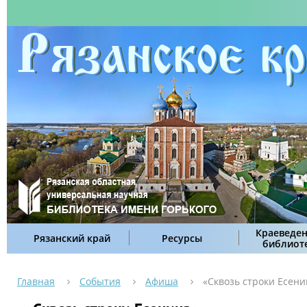
Краеведен
Рязанский край
Ресурсы
библиот
Главная
События
Афиша
«Сквозь строки Есени