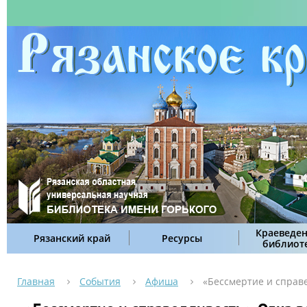
Краеведен
Рязанский край
Ресурсы
библиот
Главная
События
Афиша
«Бессмертие и справе