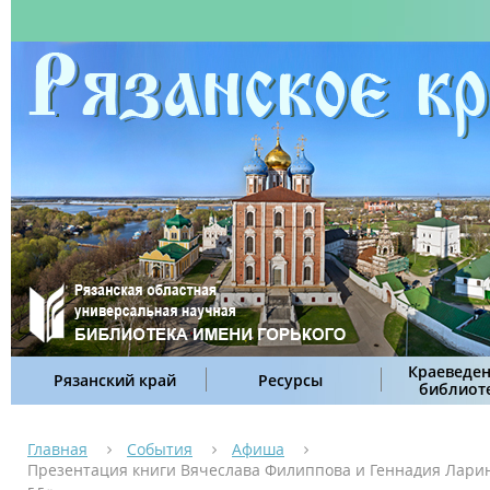
Краеведен
Рязанский край
Ресурсы
библиот
Главная
События
Афиша
Презентация книги Вячеслава Филиппова и Геннадия Ларина