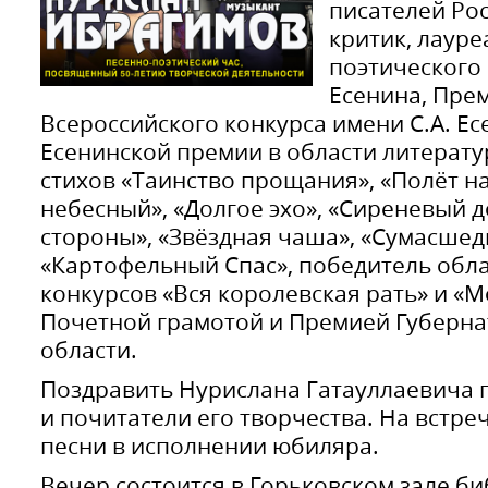
писателей Ро
критик, лауре
поэтического 
Есенина, Пре
Всероссийского конкурса имени С.А. Ес
Есенинской премии в области литерату
стихов «Таинство прощания», «Полёт на
небесный», «Долгое эхо», «Сиреневый д
стороны», «Звёздная чаша», «Сумасшед
«Картофельный Спас», победитель обл
конкурсов «Вся королевская рать» и «М
Почетной грамотой и Премией Губерна
области.
Поздравить Нурислана Гатауллаевича п
и почитатели его творчества. На встре
песни в исполнении юбиляра.
Вечер состоится в Горьковском зале би