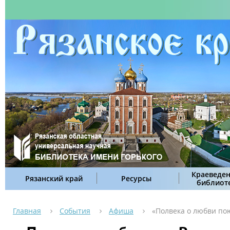
Краеведен
Рязанский край
Ресурсы
библиот
Главная
События
Афиша
«Полвека о любви по