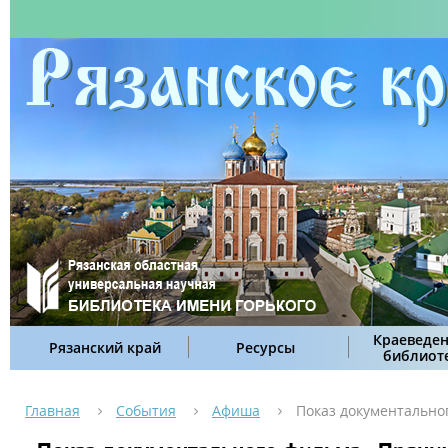
Краеведен
Рязанский край
Ресурсы
библиот
Главная
События
Афиша
Показ документально