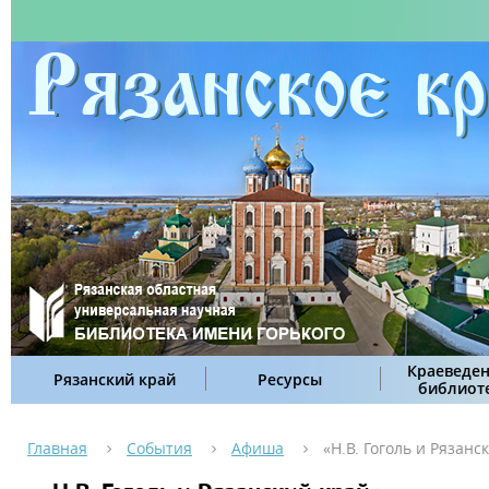
Краеведен
Рязанский край
Ресурсы
библиот
Главная
События
Афиша
«Н.В. Гоголь и Рязанс