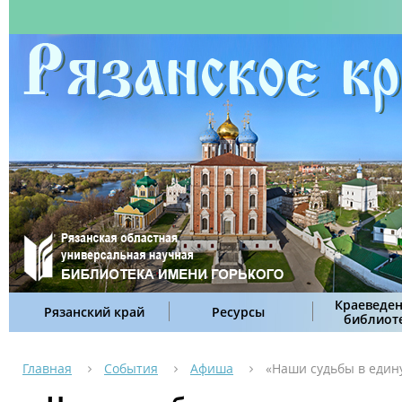
Краеведен
Рязанский край
Ресурсы
библиот
Главная
События
Афиша
«Наши судьбы в един