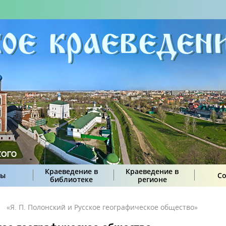
Краеведение в
Краеведение в
сы
С
библиотеке
регионе
«Я. П. Полонский и Русское географическое общество»