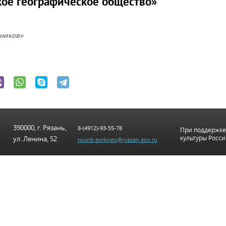
ское географическое общество»
нников»
390000, г. Рязань,
8-(4912)-93-55-78
При поддержке
культуры Росс
ул. Ленина, 52
rounb.gorkogo@ryazan.gov.ru