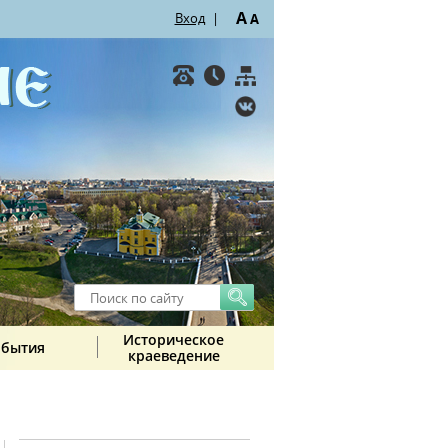
A
Вход
|
A
Историческое
обытия
краеведение