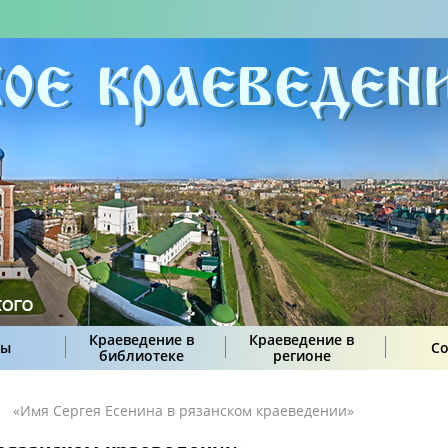
Краеведение в
Краеведение в
сы
С
библиотеке
регионе
«Имя Сергея Есенина в рязанском краеведении»