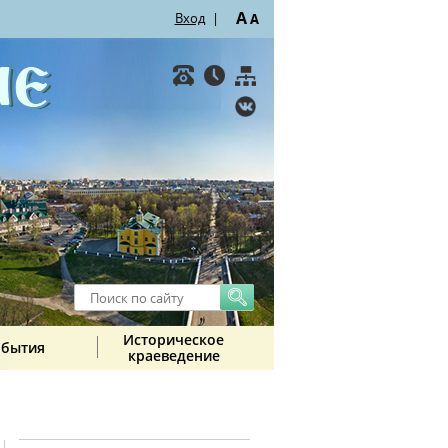
A
Вход
|
A
Историческое
обытия
краеведение