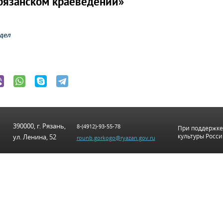
 рязанском краеведении»
дел
390000, г. Рязань,
8-(4912)-93-55-78
При поддержке
культуры Росс
ул. Ленина, 52
rounb.gorkogo@ryazan.gov.ru