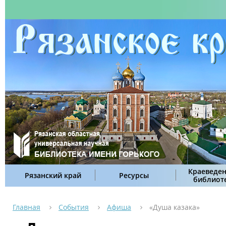
Краеведен
Рязанский край
Ресурсы
библиот
Главная
События
Афиша
«Душа казака»