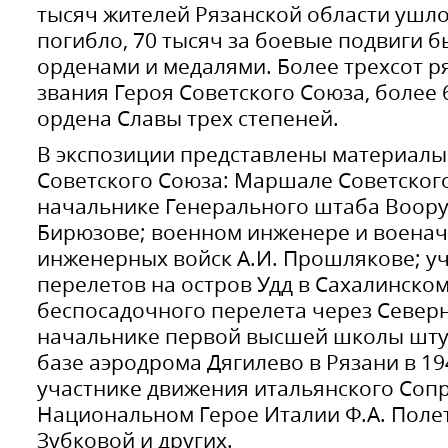
тысяч жителей Рязанской области ушло
погибло, 70 тысяч за боевые подвиги 
орденами и медалями. Более трехсот р
звания Героя Советского Союза, более 
ордена Славы трех степеней.
В экспозиции представлены материалы 
Советского Союза: Маршале Советског
начальнике Генерального штаба Воору
Бирюзове; военном инженере и воена
инженерных войск А.И. Прошлякове; у
перелетов на остров Удд в Сахалинском
беспосадочного перелета через Север
начальнике первой высшей школы шту
базе аэродрома Дягилево в Рязани в 194
участнике движения итальянского Соп
Национальном Герое Италии Ф.А. Полет
Зубковой и других.