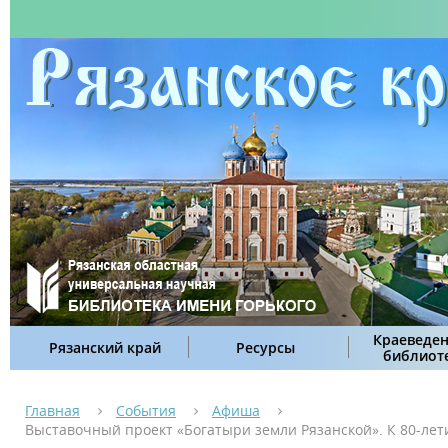
Краеведен
Рязанский край
Ресурсы
библиот
Главная
События
Афиша
Выставочный проект «Богатыри земли Рязанской». К 80-лет