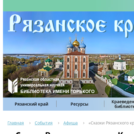
Краеведен
Рязанский край
Ресурсы
библиот
Главная
События
Афиша
«Сказки Рязанского кр