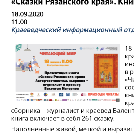
«Сказки Рязанского края». Кни
18.09.2020
11.00
Краеведческий информационный от
18
кр
ин
в 
«Ч
со
кн
кр
сборника – журналист и краевед Вален
книга включает в себя 261 сказку.
Наполненные живой, меткой и вырази